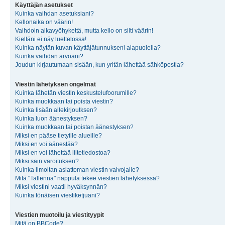
Käyttäjän asetukset
Kuinka vaihdan asetuksiani?
Kellonaika on väärin!
Vaihdoin aikavyöhykettä, mutta kello on silti väärin!
Kieltäni ei näy luettelossa!
Kuinka näytän kuvan käyttäjätunnukseni alapuolella?
Kuinka vaihdan arvoani?
Joudun kirjautumaan sisään, kun yritän lähettää sähköpostia?
Viestin lähetyksen ongelmat
Kuinka lähetän viestin keskustelufoorumille?
Kuinka muokkaan tai poista viestin?
Kuinka lisään allekirjoutksen?
Kuinka luon äänestyksen?
Kuinka muokkaan tai poistan äänestyksen?
Miksi en pääse tietyille alueille?
Miksi en voi äänestää?
Miksi en voi lähettää liitetiedostoa?
Miksi sain varoituksen?
Kuinka ilmoitan asiattoman viestin valvojalle?
Mitä "Tallenna" nappula tekee viestien lähetyksessä?
Miksi viestini vaatii hyväksynnän?
Kuinka tönäisen viestiketjuani?
Viestien muotoilu ja viestityypit
Mitä on BBCode?