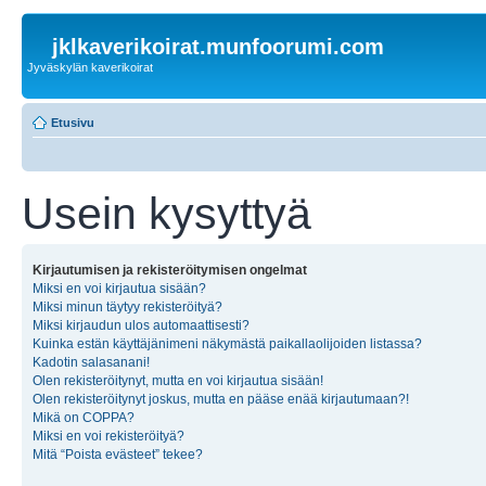
jklkaverikoirat.munfoorumi.com
Jyväskylän kaverikoirat
Etusivu
Usein kysyttyä
Kirjautumisen ja rekisteröitymisen ongelmat
Miksi en voi kirjautua sisään?
Miksi minun täytyy rekisteröityä?
Miksi kirjaudun ulos automaattisesti?
Kuinka estän käyttäjänimeni näkymästä paikallaolijoiden listassa?
Kadotin salasanani!
Olen rekisteröitynyt, mutta en voi kirjautua sisään!
Olen rekisteröitynyt joskus, mutta en pääse enää kirjautumaan?!
Mikä on COPPA?
Miksi en voi rekisteröityä?
Mitä “Poista evästeet” tekee?