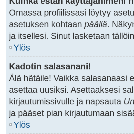
Kuinka estän käyttäjänimeni n
Omassa profiilissasi löytyy aset
asetuksen kohtaan
päällä
. Näkym
ja itsellesi. Sinut lasketaan tällö
Ylös
Kadotin salasanani!
Älä hätäile! Vaikka salasanaasi 
asettaa uusiksi. Asettaaksesi s
kirjautumissivulle ja napsauta
Un
ja pääset pian kirjautumaan sisä
Ylös