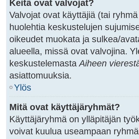
Keitä ovat valvojat?
Valvojat ovat käyttäjiä (tai ryhmä
huolehtia keskustelujen sujumise
oikeudet muokata ja sulkea/avata, 
alueella, missä ovat valvojina. Y
keskustelemasta
Aiheen vierest
asiattomuuksia.
Ylös
Mitä ovat käyttäjäryhmät?
Käyttäjäryhmä on ylläpitäjän työka
voivat kuulua useampaan ryhmään