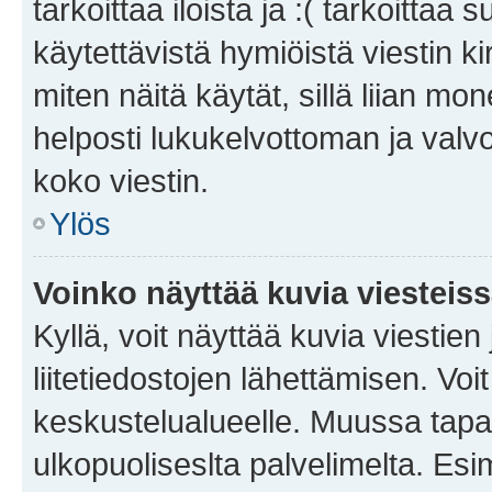
tarkoittaa iloista ja :( tarkoittaa 
käytettävistä hymiöistä viestin k
miten näitä käytät, sillä liian m
helposti lukukelvottoman ja valvo
koko viestin.
Ylös
Voinko näyttää kuvia viesteis
Kyllä, voit näyttää kuvia viestien 
liitetiedostojen lähettämisen. Vo
keskustelualueelle. Muussa tapa
ulkopuoliseslta palvelimelta. Es