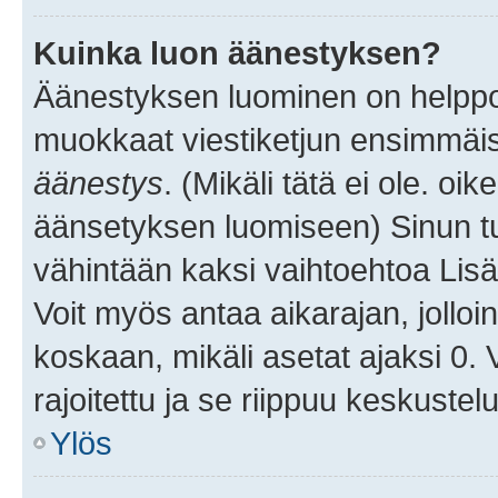
Kuinka luon äänestyksen?
Äänestyksen luominen on helppoa.
muokkaat viestiketjun ensimmäis
äänestys
. (Mikäli tätä ei ole. oik
äänsetyksen luomiseen) Sinun tu
vähintään kaksi vaihtoehtoa Lisää
Voit myös antaa aikarajan, jolloi
koskaan, mikäli asetat ajaksi 0.
rajoitettu ja se riippuu keskustel
Ylös