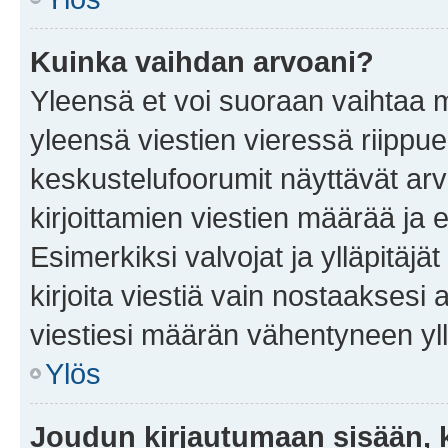
Kuinka vaihdan arvoani?
Yleensä et voi suoraan vaihtaa 
yleensä viestien vieressä riippu
keskustelufoorumit näyttävät ar
kirjoittamien viestien määrää ja er
Esimerkiksi valvojat ja ylläpitäjä
kirjoita viestiä vain nostaakses
viestiesi määrän vähentyneen yl
Ylös
Joudun kirjautumaan sisään, k