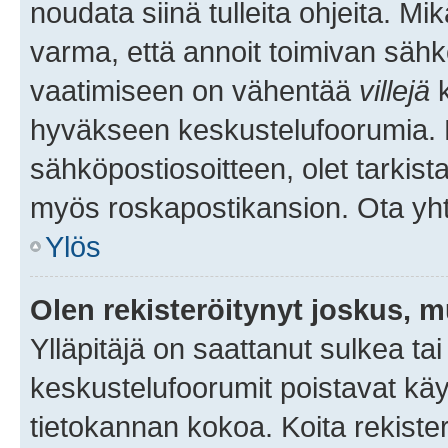
noudata siinä tulleita ohjeita. Mi
varma, että annoit toimivan sähk
vaatimiseen on vähentää
villejä
k
hyväkseen keskustelufoorumia. Mi
sähköpostiosoitteen, olet tarkista
myös roskapostikansion. Ota yhte
Ylös
Olen rekisteröitynyt joskus, 
Ylläpitäjä on saattanut sulkea ta
keskustelufoorumit poistavat k
tietokannan kokoa. Koita rekister