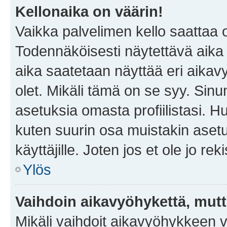
Kellonaika on väärin!
Vaikka palvelimen kello saattaa 
Todennäköisesti näytettävä aika
aika saatetaan näyttää eri aika
olet. Mikäli tämä on se syy. Si
asetuksia omasta profiilistasi. 
kuten suurin osa muistakin asetuks
käyttäjille. Joten jos et ole jo rek
Ylös
Vaihdoin aikavyöhykettä, mutta 
Mikäli vaihdoit aikavyöhykkeen 