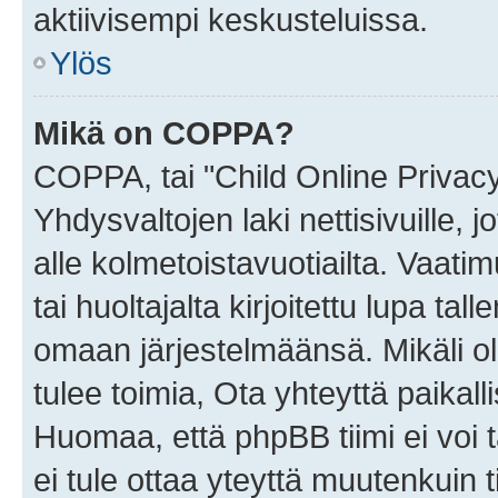
aktiivisempi keskusteluissa.
Ylös
Mikä on COPPA?
COPPA, tai "Child Online Privac
Yhdysvaltojen laki nettisivuille, 
alle kolmetoistavuotiailta. Vaa
tai huoltajalta kirjoitettu lupa ta
omaan järjestelmäänsä. Mikäli 
tulee toimia, Ota yhteyttä paika
Huomaa, että phpBB tiimi ei voi t
ei tule ottaa yteyttä muutenkuin t