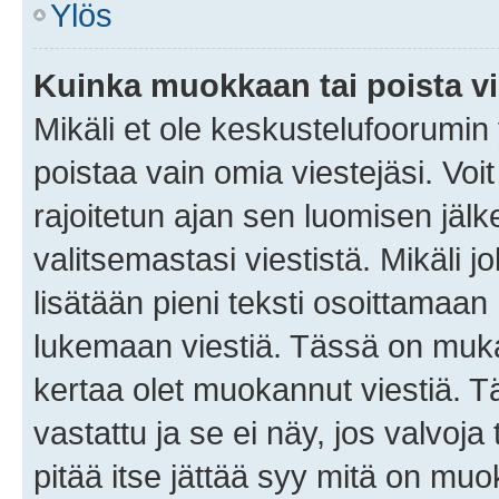
Ylös
Kuinka muokkaan tai poista vi
Mikäli et ole keskustelufoorumin y
poistaa vain omia viestejäsi. Voi
rajoitetun ajan sen luomisen jäl
valitsemastasi viestistä. Mikäli jo
lisätään pieni teksti osoittama
lukemaan viestiä. Tässä on mu
kertaa olet muokannut viestiä. Tä
vastattu ja se ei näy, jos valvoja
pitää itse jättää syy mitä on muo