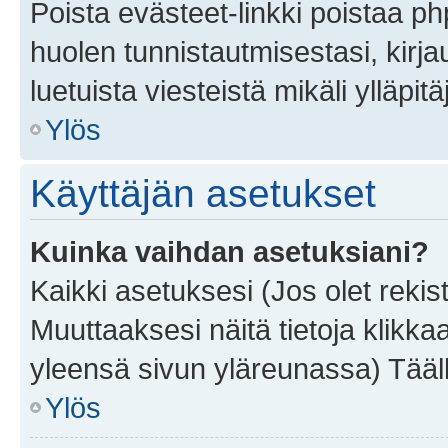
Poista evästeet-linkki poistaa p
huolen tunnistautmisestasi, kirja
luetuista viesteistä mikäli ylläpitä
Ylös
Käyttäjän asetukset
Kuinka vaihdan asetuksiani?
Kaikki asetuksesi (Jos olet rekist
Muuttaaksesi näitä tietoja klikka
yleensä sivun yläreunassa) Tääll
Ylös