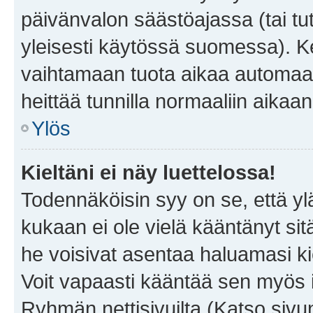
päivänvalon säästöajassa (tai tu
yleisesti käytössä suomessa). Ke
vaihtamaan tuota aikaa automaatti
heittää tunnilla normaaliin aikaan
Ylös
Kieltäni ei näy luettelossa!
Todennäköisin syy on se, että yläp
kukaan ei ole vielä kääntänyt sitä 
he voisivat asentaa haluamasi ki
Voit vapaasti kääntää sen myös i
Ryhmän nettisivuilta (Katso sivun