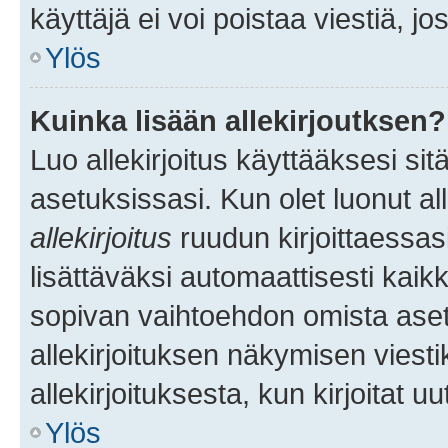
käyttäjä ei voi poistaa viestiä, jo
Ylös
Kuinka lisään allekirjoutksen?
Luo allekirjoitus käyttääksesi si
asetuksissasi. Kun olet luonut all
allekirjoitus
ruudun kirjoittaessasi
lisättäväksi automaattisesti kaikki
sopivan vaihtoehdon omista asetu
allekirjoituksen näkymisen viesti
allekirjoituksesta, kun kirjoitat uu
Ylös