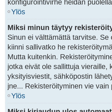
konfigurointivirhe heidän puolella
Ylös
Miksi minun täytyy rekisteröit
Sinun ei välttämättä tarvitse. Se
kiinni sallivatko he rekisteröitym
Mutta kuitenkin. Rekisteröitymine
jotka eivät ole sallittuja vierail
yksityisviestit, sähköpostin lähet
jne... Rekisteröityminen vie vain
Ylös
Miksi kirjaudun ulos automaat