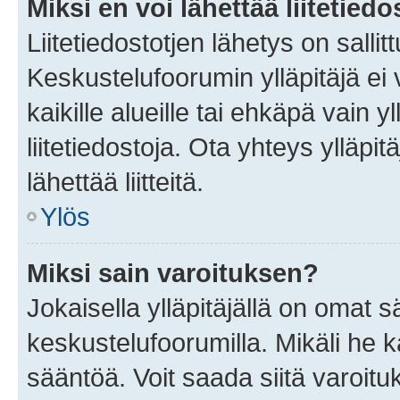
Miksi en voi lähettää liitetied
Liitetiedostotjen lähetys on sallit
Keskustelufoorumin ylläpitäjä ei v
kaikille alueille tai ehkäpä vain 
liitetiedostoja. Ota yhteys ylläpit
lähettää liitteitä.
Ylös
Miksi sain varoituksen?
Jokaisella ylläpitäjällä on omat 
keskustelufoorumilla. Mikäli he ka
sääntöä. Voit saada siitä varoi