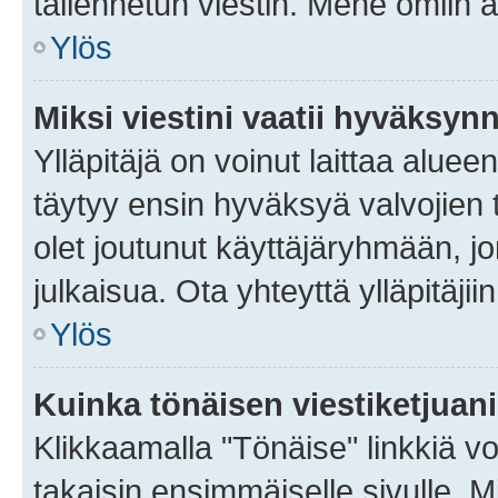
tallennetun viestin. Mene omiin a
Ylös
Miksi viestini vaatii hyväksyn
Ylläpitäjä on voinut laittaa alueen
täytyy ensin hyväksyä valvojien 
olet joutunut käyttäjäryhmään, jo
julkaisua. Ota yhteyttä ylläpitäjii
Ylös
Kuinka tönäisen viestiketjuan
Klikkaamalla "Tönäise" linkkiä voi
takaisin ensimmäiselle sivulle. M