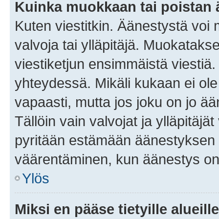
Kuinka muokkaan tai poistan
Kuten viestitkin. Äänestystä voi
valvoja tai ylläpitäjä. Muokatak
viestiketjun ensimmäistä viestiä
yhteydessä. Mikäli kukaan ei ol
vapaasti, mutta jos joku on jo ä
Tällöin vain valvojat ja ylläpitäjä
pyritään estämään äänestyksen 
väärentäminen, kun äänestys on
Ylös
Miksi en pääse tietyille alueill