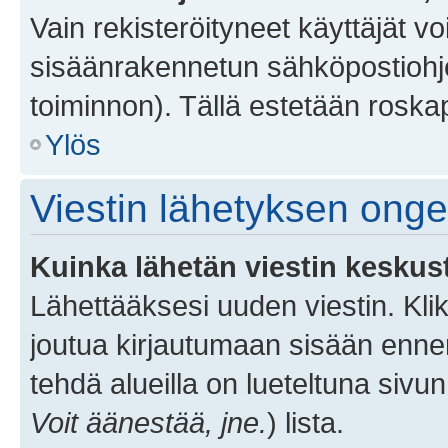
Vain rekisteröityneet käyttäjät v
sisäänrakennetun sähköpostiohjel
toiminnon). Tällä estetään roskap
Ylös
Viestin lähetyksen ong
Kuinka lähetän viestin keskus
Lähettääksesi uuden viestin. Kl
joutua kirjautumaan sisään ennen 
tehdä alueilla on lueteltuna sivun
Voit äänestää, jne.
) lista.