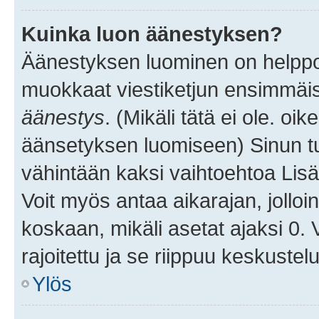
Kuinka luon äänestyksen?
Äänestyksen luominen on helppoa.
muokkaat viestiketjun ensimmäis
äänestys
. (Mikäli tätä ei ole. oik
äänsetyksen luomiseen) Sinun tu
vähintään kaksi vaihtoehtoa Lisää
Voit myös antaa aikarajan, jolloi
koskaan, mikäli asetat ajaksi 0.
rajoitettu ja se riippuu keskustel
Ylös