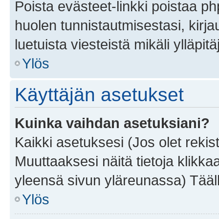
Poista evästeet-linkki poistaa p
huolen tunnistautmisestasi, kirja
luetuista viesteistä mikäli ylläpitä
Ylös
Käyttäjän asetukset
Kuinka vaihdan asetuksiani?
Kaikki asetuksesi (Jos olet rekist
Muuttaaksesi näitä tietoja klikka
yleensä sivun yläreunassa) Tääll
Ylös