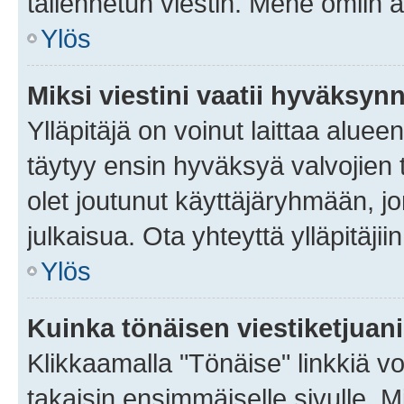
tallennetun viestin. Mene omiin a
Ylös
Miksi viestini vaatii hyväksyn
Ylläpitäjä on voinut laittaa alueen
täytyy ensin hyväksyä valvojien 
olet joutunut käyttäjäryhmään, jo
julkaisua. Ota yhteyttä ylläpitäjii
Ylös
Kuinka tönäisen viestiketjuan
Klikkaamalla "Tönäise" linkkiä voi
takaisin ensimmäiselle sivulle. M