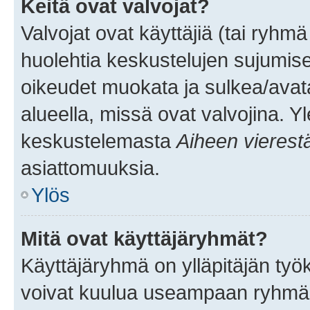
Keitä ovat valvojat?
Valvojat ovat käyttäjiä (tai ryhmä
huolehtia keskustelujen sujumise
oikeudet muokata ja sulkea/avata, 
alueella, missä ovat valvojina. Y
keskustelemasta
Aiheen vierest
asiattomuuksia.
Ylös
Mitä ovat käyttäjäryhmät?
Käyttäjäryhmä on ylläpitäjän työka
voivat kuulua useampaan ryhmään