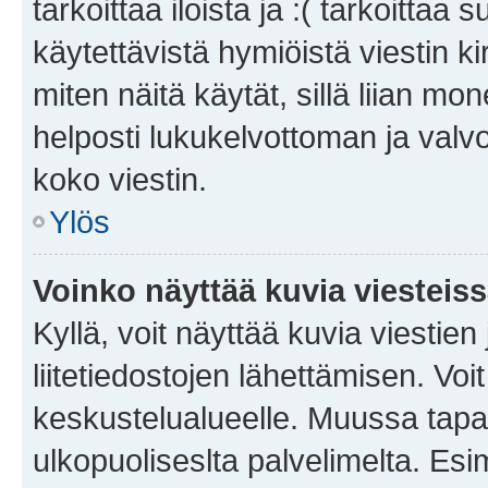
tarkoittaa iloista ja :( tarkoittaa 
käytettävistä hymiöistä viestin k
miten näitä käytät, sillä liian m
helposti lukukelvottoman ja valvo
koko viestin.
Ylös
Voinko näyttää kuvia viesteis
Kyllä, voit näyttää kuvia viestien 
liitetiedostojen lähettämisen. Vo
keskustelualueelle. Muussa tapa
ulkopuoliseslta palvelimelta. Es