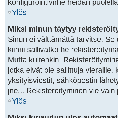
konfigurointivirhe heidän puolella
Ylös
Miksi minun täytyy rekisteröit
Sinun ei välttämättä tarvitse. Se
kiinni sallivatko he rekisteröitym
Mutta kuitenkin. Rekisteröitymine
jotka eivät ole sallittuja vierail
yksityisviestit, sähköpostin lähet
jne... Rekisteröityminen vie vain
Ylös
Miksi kirjaudun ulos automaat