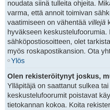
noudata siinä tulleita ohjeita. Mi
varma, että annoit toimivan sähk
vaatimiseen on vähentää
villejä
k
hyväkseen keskustelufoorumia. Mi
sähköpostiosoitteen, olet tarkista
myös roskapostikansion. Ota yhte
Ylös
Olen rekisteröitynyt joskus, 
Ylläpitäjä on saattanut sulkea ta
keskustelufoorumit poistavat k
tietokannan kokoa. Koita rekister