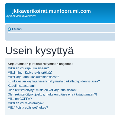
jklkaverikoirat.munfoorumi.com
Jyväskylän kaverikoirat
Etusivu
Usein kysyttyä
Kirjautumisen ja rekisteröitymisen ongelmat
Miksi en voi kirjautua sisään?
Miksi minun täytyy rekisteröityä?
Miksi kirjaudun ulos automaattisesti?
Kuinka estän käyttäjänimeni näkymästä paikallaolijoiden listassa?
Kadotin salasanani!
Olen rekisteröitynyt, mutta en voi kirjautua sisään!
Olen rekisteröitynyt joskus, mutta en pääse enää kirjautumaan?!
Mikä on COPPA?
Miksi en voi rekisteröityä?
Mitä “Poista evästeet” tekee?