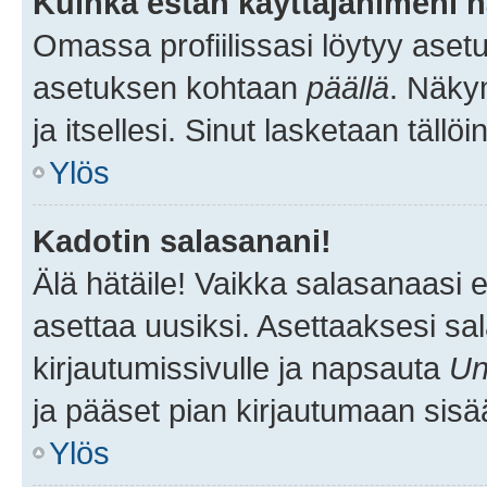
Kuinka estän käyttäjänimeni n
Omassa profiilissasi löytyy aset
asetuksen kohtaan
päällä
. Näkym
ja itsellesi. Sinut lasketaan tällö
Ylös
Kadotin salasanani!
Älä hätäile! Vaikka salasanaasi 
asettaa uusiksi. Asettaaksesi s
kirjautumissivulle ja napsauta
Un
ja pääset pian kirjautumaan sisä
Ylös