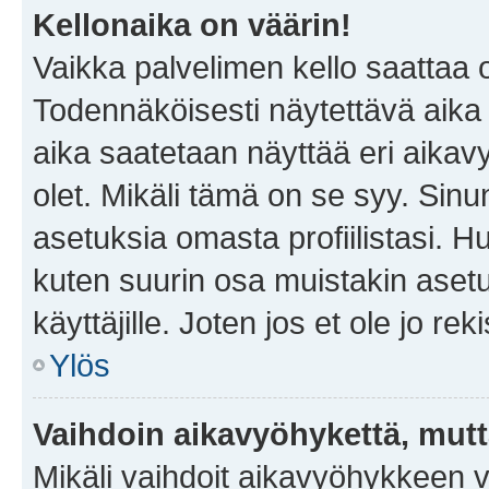
Kellonaika on väärin!
Vaikka palvelimen kello saattaa 
Todennäköisesti näytettävä aika
aika saatetaan näyttää eri aika
olet. Mikäli tämä on se syy. Si
asetuksia omasta profiilistasi. 
kuten suurin osa muistakin asetuks
käyttäjille. Joten jos et ole jo rek
Ylös
Vaihdoin aikavyöhykettä, mutta 
Mikäli vaihdoit aikavyöhykkeen 