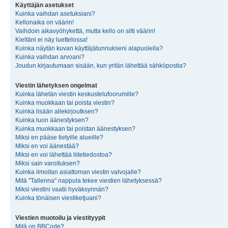
Käyttäjän asetukset
Kuinka vaihdan asetuksiani?
Kellonaika on väärin!
Vaihdoin aikavyöhykettä, mutta kello on silti väärin!
Kieltäni ei näy luettelossa!
Kuinka näytän kuvan käyttäjätunnukseni alapuolella?
Kuinka vaihdan arvoani?
Joudun kirjautumaan sisään, kun yritän lähettää sähköpostia?
Viestin lähetyksen ongelmat
Kuinka lähetän viestin keskustelufoorumille?
Kuinka muokkaan tai poista viestin?
Kuinka lisään allekirjoutksen?
Kuinka luon äänestyksen?
Kuinka muokkaan tai poistan äänestyksen?
Miksi en pääse tietyille alueille?
Miksi en voi äänestää?
Miksi en voi lähettää liitetiedostoa?
Miksi sain varoituksen?
Kuinka ilmoitan asiattoman viestin valvojalle?
Mitä "Tallenna" nappula tekee viestien lähetyksessä?
Miksi viestini vaatii hyväksynnän?
Kuinka tönäisen viestiketjuani?
Viestien muotoilu ja viestityypit
Mitä on BBCode?