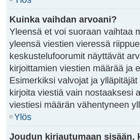
Kuinka vaihdan arvoani?
Yleensä et voi suoraan vaihtaa 
yleensä viestien vieressä riippu
keskustelufoorumit näyttävät ar
kirjoittamien viestien määrää ja er
Esimerkiksi valvojat ja ylläpitäjä
kirjoita viestiä vain nostaakses
viestiesi määrän vähentyneen yl
Ylös
Joudun kirjautumaan sisään, k