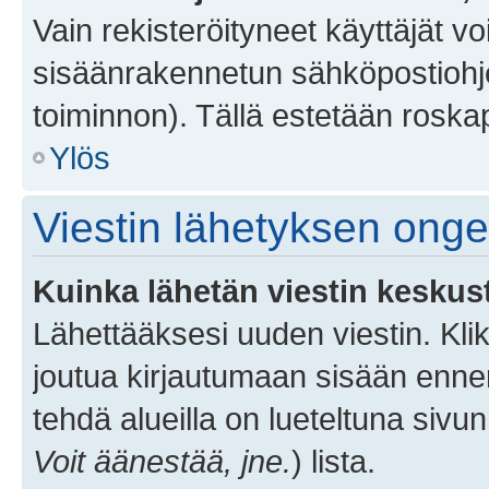
Vain rekisteröityneet käyttäjät v
sisäänrakennetun sähköpostiohjel
toiminnon). Tällä estetään roskap
Ylös
Viestin lähetyksen ong
Kuinka lähetän viestin keskus
Lähettääksesi uuden viestin. Kl
joutua kirjautumaan sisään ennen 
tehdä alueilla on lueteltuna sivun
Voit äänestää, jne.
) lista.