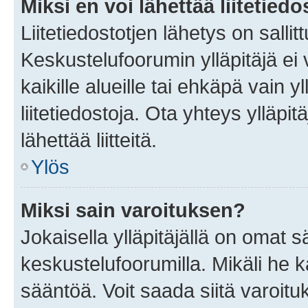
Miksi en voi lähettää liitetied
Liitetiedostotjen lähetys on sallit
Keskustelufoorumin ylläpitäjä ei v
kaikille alueille tai ehkäpä vain 
liitetiedostoja. Ota yhteys ylläpit
lähettää liitteitä.
Ylös
Miksi sain varoituksen?
Jokaisella ylläpitäjällä on omat 
keskustelufoorumilla. Mikäli he ka
sääntöä. Voit saada siitä varoi