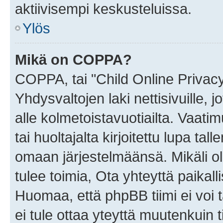
aktiivisempi keskusteluissa.
Ylös
Mikä on COPPA?
COPPA, tai "Child Online Privac
Yhdysvaltojen laki nettisivuille, 
alle kolmetoistavuotiailta. Vaa
tai huoltajalta kirjoitettu lupa ta
omaan järjestelmäänsä. Mikäli 
tulee toimia, Ota yhteyttä paika
Huomaa, että phpBB tiimi ei voi t
ei tule ottaa yteyttä muutenkuin t