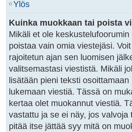
Ylös
Kuinka muokkaan tai poista vi
Mikäli et ole keskustelufoorumin y
poistaa vain omia viestejäsi. Voi
rajoitetun ajan sen luomisen jäl
valitsemastasi viestistä. Mikäli jo
lisätään pieni teksti osoittama
lukemaan viestiä. Tässä on mu
kertaa olet muokannut viestiä. Tä
vastattu ja se ei näy, jos valvoja
pitää itse jättää syy mitä on muo