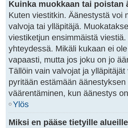
Kuinka muokkaan tai poistan
Kuten viestitkin. Äänestystä voi
valvoja tai ylläpitäjä. Muokatak
viestiketjun ensimmäistä viestiä
yhteydessä. Mikäli kukaan ei ol
vapaasti, mutta jos joku on jo ä
Tällöin vain valvojat ja ylläpitäjä
pyritään estämään äänestyksen 
väärentäminen, kun äänestys on
Ylös
Miksi en pääse tietyille alueill