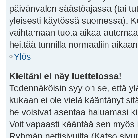
päivänvalon säästöajassa (tai tu
yleisesti käytössä suomessa). Ke
vaihtamaan tuota aikaa automaatti
heittää tunnilla normaaliin aikaan
Ylös
Kieltäni ei näy luettelossa!
Todennäköisin syy on se, että yläp
kukaan ei ole vielä kääntänyt sitä 
he voisivat asentaa haluamasi ki
Voit vapaasti kääntää sen myös i
Ryhmän nettisivuilta (Katso sivun