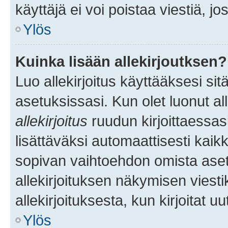
käyttäjä ei voi poistaa viestiä, jo
Ylös
Kuinka lisään allekirjoutksen?
Luo allekirjoitus käyttääksesi si
asetuksissasi. Kun olet luonut all
allekirjoitus
ruudun kirjoittaessasi
lisättäväksi automaattisesti kaikki
sopivan vaihtoehdon omista asetu
allekirjoituksen näkymisen viesti
allekirjoituksesta, kun kirjoitat uu
Ylös