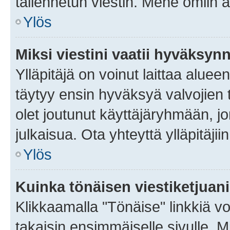
tallennetun viestin. Mene omiin a
Ylös
Miksi viestini vaatii hyväksyn
Ylläpitäjä on voinut laittaa alueen
täytyy ensin hyväksyä valvojien 
olet joutunut käyttäjäryhmään, jo
julkaisua. Ota yhteyttä ylläpitäjii
Ylös
Kuinka tönäisen viestiketjuan
Klikkaamalla "Tönäise" linkkiä voi
takaisin ensimmäiselle sivulle. M