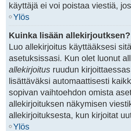
käyttäjä ei voi poistaa viestiä, jo
Ylös
Kuinka lisään allekirjoutksen?
Luo allekirjoitus käyttääksesi si
asetuksissasi. Kun olet luonut all
allekirjoitus
ruudun kirjoittaessasi
lisättäväksi automaattisesti kaikki
sopivan vaihtoehdon omista asetu
allekirjoituksen näkymisen viesti
allekirjoituksesta, kun kirjoitat uu
Ylös