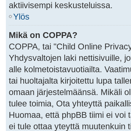
aktiivisempi keskusteluissa.
Ylös
Mikä on COPPA?
COPPA, tai "Child Online Privac
Yhdysvaltojen laki nettisivuille, 
alle kolmetoistavuotiailta. Vaa
tai huoltajalta kirjoitettu lupa ta
omaan järjestelmäänsä. Mikäli 
tulee toimia, Ota yhteyttä paika
Huomaa, että phpBB tiimi ei voi t
ei tule ottaa yteyttä muutenkuin t