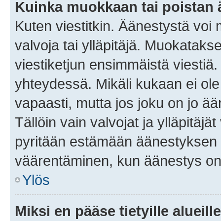
Kuinka muokkaan tai poistan
Kuten viestitkin. Äänestystä voi
valvoja tai ylläpitäjä. Muokatak
viestiketjun ensimmäistä viestiä
yhteydessä. Mikäli kukaan ei ol
vapaasti, mutta jos joku on jo ä
Tällöin vain valvojat ja ylläpitäjä
pyritään estämään äänestyksen 
väärentäminen, kun äänestys on
Ylös
Miksi en pääse tietyille alueill