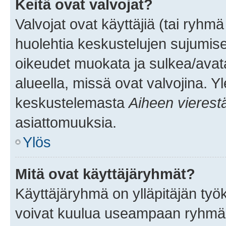
Keitä ovat valvojat?
Valvojat ovat käyttäjiä (tai ryhmä
huolehtia keskustelujen sujumise
oikeudet muokata ja sulkea/avata, 
alueella, missä ovat valvojina. Y
keskustelemasta
Aiheen vierest
asiattomuuksia.
Ylös
Mitä ovat käyttäjäryhmät?
Käyttäjäryhmä on ylläpitäjän työka
voivat kuulua useampaan ryhmään