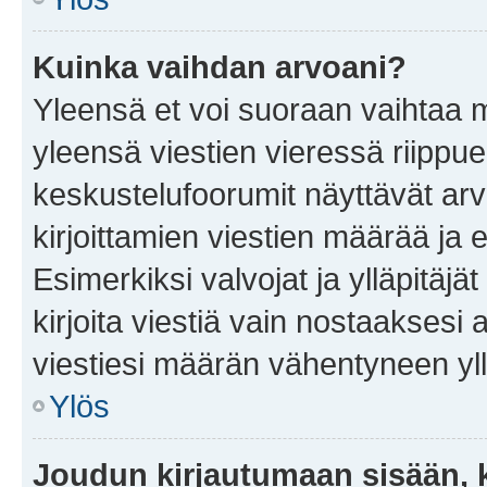
Kuinka vaihdan arvoani?
Yleensä et voi suoraan vaihtaa 
yleensä viestien vieressä riippu
keskustelufoorumit näyttävät ar
kirjoittamien viestien määrää ja er
Esimerkiksi valvojat ja ylläpitäjä
kirjoita viestiä vain nostaakses
viestiesi määrän vähentyneen yl
Ylös
Joudun kirjautumaan sisään, k