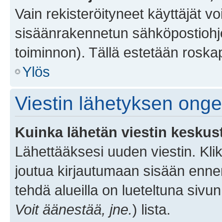
Vain rekisteröityneet käyttäjät v
sisäänrakennetun sähköpostiohjel
toiminnon). Tällä estetään roskap
Ylös
Viestin lähetyksen ong
Kuinka lähetän viestin keskus
Lähettääksesi uuden viestin. Kl
joutua kirjautumaan sisään ennen 
tehdä alueilla on lueteltuna sivun
Voit äänestää, jne.
) lista.