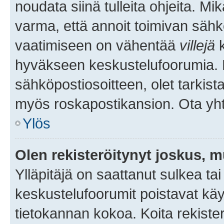
noudata siinä tulleita ohjeita. Mi
varma, että annoit toimivan sähk
vaatimiseen on vähentää
villejä
k
hyväkseen keskustelufoorumia. Mi
sähköpostiosoitteen, olet tarkista
myös roskapostikansion. Ota yhte
Ylös
Olen rekisteröitynyt joskus, 
Ylläpitäjä on saattanut sulkea ta
keskustelufoorumit poistavat k
tietokannan kokoa. Koita rekister