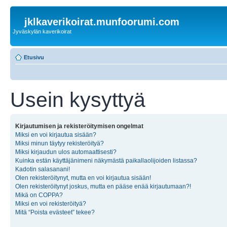
jklkaverikoirat.munfoorumi.com
Jyväskylän kaverikoirat
Etusivu
Usein kysyttyä
Kirjautumisen ja rekisteröitymisen ongelmat
Miksi en voi kirjautua sisään?
Miksi minun täytyy rekisteröityä?
Miksi kirjaudun ulos automaattisesti?
Kuinka estän käyttäjänimeni näkymästä paikallaolijoiden listassa?
Kadotin salasanani!
Olen rekisteröitynyt, mutta en voi kirjautua sisään!
Olen rekisteröitynyt joskus, mutta en pääse enää kirjautumaan?!
Mikä on COPPA?
Miksi en voi rekisteröityä?
Mitä “Poista evästeet” tekee?