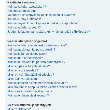
Käyttäjän asetukset
Kuinka vaihdan asetuksiani?
Kellonaika on väärin!
Vaihdoin aikavyöhykettä, mutta kello on silti väärin!
Kieltäni ei näy luettelossa!
Kuinka näytän kuvan käyttäjätunnukseni alapuolella?
Kuinka vaihdan arvoani?
Joudun kirjautumaan sisään, kun yritän lähettää sähköpostia?
Viestin lähetyksen ongelmat
Kuinka lähetän viestin keskustelufoorumille?
Kuinka muokkaan tai poista viestin?
Kuinka lisään allekirjoutksen?
Kuinka luon äänestyksen?
Kuinka muokkaan tai poistan äänestyksen?
Miksi en pääse tietyille alueille?
Miksi en voi äänestää?
Miksi en voi lähettää liitetiedostoa?
Miksi sain varoituksen?
Kuinka ilmoitan asiattoman viestin valvojalle?
Mitä "Tallenna" nappula tekee viestien lähetyksessä?
Miksi viestini vaatii hyväksynnän?
Kuinka tönäisen viestiketjuani?
Viestien muotoilu ja viestityypit
Mitä on BBCode?