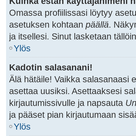
Kuinka estän käyttäjänimeni n
Omassa profiilissasi löytyy aset
asetuksen kohtaan
päällä
. Näkym
ja itsellesi. Sinut lasketaan tällö
Ylös
Kadotin salasanani!
Älä hätäile! Vaikka salasanaasi 
asettaa uusiksi. Asettaaksesi s
kirjautumissivulle ja napsauta
Un
ja pääset pian kirjautumaan sisä
Ylös