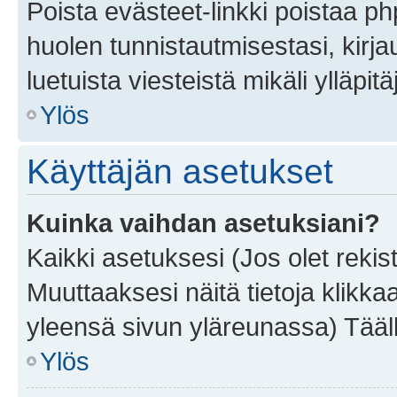
Poista evästeet-linkki poistaa p
huolen tunnistautmisestasi, kirja
luetuista viesteistä mikäli ylläpitä
Ylös
Käyttäjän asetukset
Kuinka vaihdan asetuksiani?
Kaikki asetuksesi (Jos olet rekist
Muuttaaksesi näitä tietoja klikka
yleensä sivun yläreunassa) Tääll
Ylös