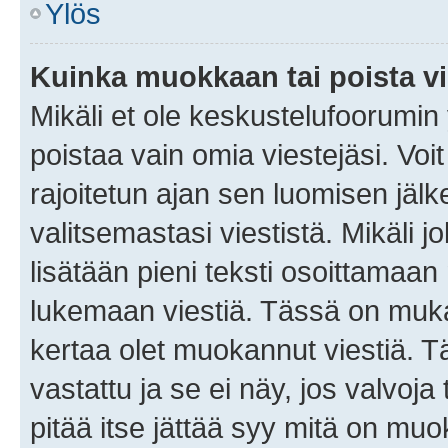
Ylös
Kuinka muokkaan tai poista vi
Mikäli et ole keskustelufoorumin y
poistaa vain omia viestejäsi. Voi
rajoitetun ajan sen luomisen jäl
valitsemastasi viestistä. Mikäli jo
lisätään pieni teksti osoittama
lukemaan viestiä. Tässä on mu
kertaa olet muokannut viestiä. Tä
vastattu ja se ei näy, jos valvoja
pitää itse jättää syy mitä on muo