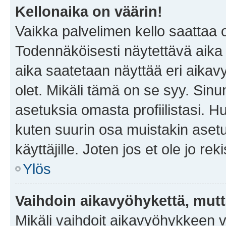
Kellonaika on väärin!
Vaikka palvelimen kello saattaa 
Todennäköisesti näytettävä aika
aika saatetaan näyttää eri aika
olet. Mikäli tämä on se syy. Si
asetuksia omasta profiilistasi. 
kuten suurin osa muistakin asetuks
käyttäjille. Joten jos et ole jo rek
Ylös
Vaihdoin aikavyöhykettä, mutta 
Mikäli vaihdoit aikavyöhykkeen 