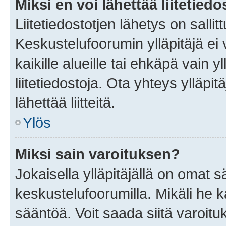
Miksi en voi lähettää liitetied
Liitetiedostotjen lähetys on sallit
Keskustelufoorumin ylläpitäjä ei v
kaikille alueille tai ehkäpä vain 
liitetiedostoja. Ota yhteys ylläpit
lähettää liitteitä.
Ylös
Miksi sain varoituksen?
Jokaisella ylläpitäjällä on omat 
keskustelufoorumilla. Mikäli he ka
sääntöä. Voit saada siitä varoi