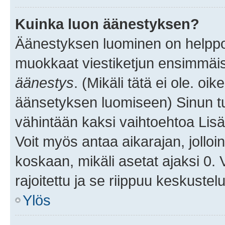
Kuinka luon äänestyksen?
Äänestyksen luominen on helppoa.
muokkaat viestiketjun ensimmäis
äänestys
. (Mikäli tätä ei ole. oik
äänsetyksen luomiseen) Sinun tu
vähintään kaksi vaihtoehtoa Lisää
Voit myös antaa aikarajan, jolloi
koskaan, mikäli asetat ajaksi 0.
rajoitettu ja se riippuu keskustel
Ylös