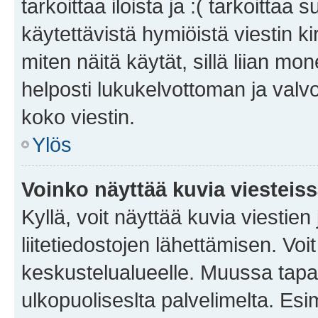
tarkoittaa iloista ja :( tarkoittaa 
käytettävistä hymiöistä viestin k
miten näitä käytät, sillä liian m
helposti lukukelvottoman ja valvo
koko viestin.
Ylös
Voinko näyttää kuvia viesteis
Kyllä, voit näyttää kuvia viestien 
liitetiedostojen lähettämisen. Vo
keskustelualueelle. Muussa tapa
ulkopuoliseslta palvelimelta. Es