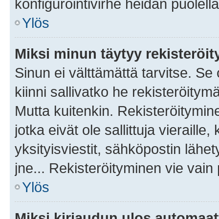
konfigurointivirhe heidän puolella
Ylös
Miksi minun täytyy rekisteröit
Sinun ei välttämättä tarvitse. Se
kiinni sallivatko he rekisteröitym
Mutta kuitenkin. Rekisteröitymine
jotka eivät ole sallittuja vierail
yksityisviestit, sähköpostin lähet
jne... Rekisteröityminen vie vain
Ylös
Miksi kirjaudun ulos automaat