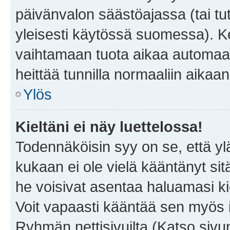
päivänvalon säästöajassa (tai tu
yleisesti käytössä suomessa). Ke
vaihtamaan tuota aikaa automaatti
heittää tunnilla normaaliin aikaan
Ylös
Kieltäni ei näy luettelossa!
Todennäköisin syy on se, että yläp
kukaan ei ole vielä kääntänyt sitä 
he voisivat asentaa haluamasi ki
Voit vapaasti kääntää sen myös i
Ryhmän nettisivuilta (Katso sivun