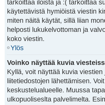
tarkoittaa iloista ja :( tarkoittaa 
käytettävistä hymiöistä viestin k
miten näitä käytät, sillä liian m
helposti lukukelvottoman ja valvo
koko viestin.
Ylös
Voinko näyttää kuvia viesteis
Kyllä, voit näyttää kuvia viestien 
liitetiedostojen lähettämisen. Vo
keskustelualueelle. Muussa tapa
ulkopuoliseslta palvelimelta. Es