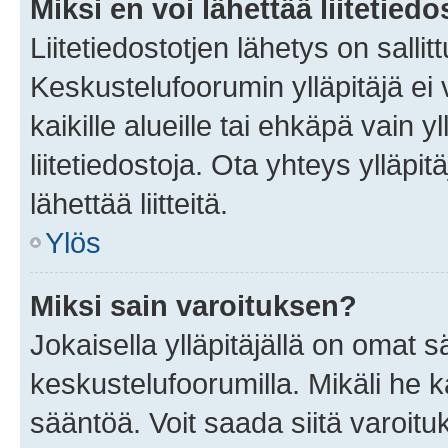
Miksi en voi lähettää liitetied
Liitetiedostotjen lähetys on sallit
Keskustelufoorumin ylläpitäjä ei v
kaikille alueille tai ehkäpä vain 
liitetiedostoja. Ota yhteys ylläpit
lähettää liitteitä.
Ylös
Miksi sain varoituksen?
Jokaisella ylläpitäjällä on omat 
keskustelufoorumilla. Mikäli he ka
sääntöä. Voit saada siitä varoi