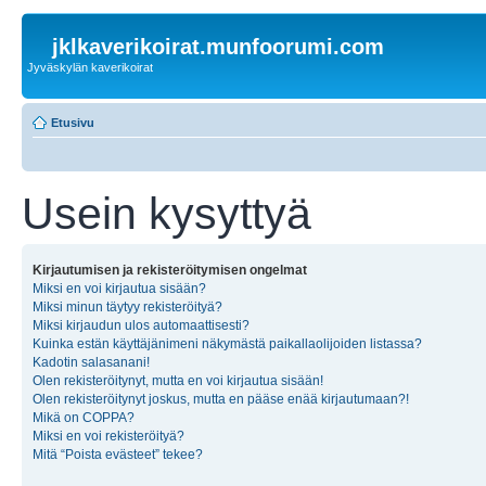
jklkaverikoirat.munfoorumi.com
Jyväskylän kaverikoirat
Etusivu
Usein kysyttyä
Kirjautumisen ja rekisteröitymisen ongelmat
Miksi en voi kirjautua sisään?
Miksi minun täytyy rekisteröityä?
Miksi kirjaudun ulos automaattisesti?
Kuinka estän käyttäjänimeni näkymästä paikallaolijoiden listassa?
Kadotin salasanani!
Olen rekisteröitynyt, mutta en voi kirjautua sisään!
Olen rekisteröitynyt joskus, mutta en pääse enää kirjautumaan?!
Mikä on COPPA?
Miksi en voi rekisteröityä?
Mitä “Poista evästeet” tekee?