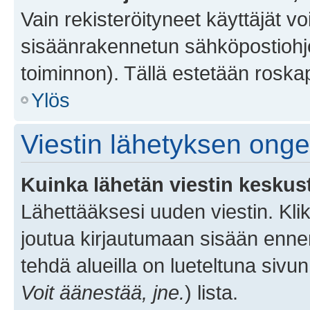
Vain rekisteröityneet käyttäjät v
sisäänrakennetun sähköpostiohjel
toiminnon). Tällä estetään roskap
Ylös
Viestin lähetyksen ong
Kuinka lähetän viestin keskus
Lähettääksesi uuden viestin. Kl
joutua kirjautumaan sisään ennen 
tehdä alueilla on lueteltuna sivun
Voit äänestää, jne.
) lista.