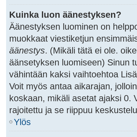
Kuinka luon äänestyksen?
Äänestyksen luominen on helppoa.
muokkaat viestiketjun ensimmäis
äänestys
. (Mikäli tätä ei ole. oik
äänsetyksen luomiseen) Sinun tu
vähintään kaksi vaihtoehtoa Lisää
Voit myös antaa aikarajan, jolloi
koskaan, mikäli asetat ajaksi 0.
rajoitettu ja se riippuu keskustel
Ylös