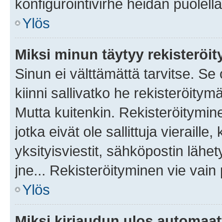
konfigurointivirhe heidän puolella
Ylös
Miksi minun täytyy rekisteröit
Sinun ei välttämättä tarvitse. Se
kiinni sallivatko he rekisteröitym
Mutta kuitenkin. Rekisteröitymine
jotka eivät ole sallittuja vierail
yksityisviestit, sähköpostin lähet
jne... Rekisteröityminen vie vain
Ylös
Miksi kirjaudun ulos automaat