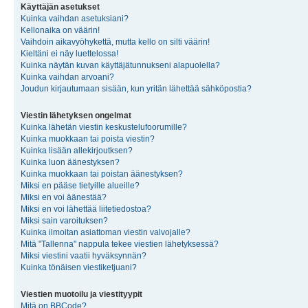
Käyttäjän asetukset
Kuinka vaihdan asetuksiani?
Kellonaika on väärin!
Vaihdoin aikavyöhykettä, mutta kello on silti väärin!
Kieltäni ei näy luettelossa!
Kuinka näytän kuvan käyttäjätunnukseni alapuolella?
Kuinka vaihdan arvoani?
Joudun kirjautumaan sisään, kun yritän lähettää sähköpostia?
Viestin lähetyksen ongelmat
Kuinka lähetän viestin keskustelufoorumille?
Kuinka muokkaan tai poista viestin?
Kuinka lisään allekirjoutksen?
Kuinka luon äänestyksen?
Kuinka muokkaan tai poistan äänestyksen?
Miksi en pääse tietyille alueille?
Miksi en voi äänestää?
Miksi en voi lähettää liitetiedostoa?
Miksi sain varoituksen?
Kuinka ilmoitan asiattoman viestin valvojalle?
Mitä "Tallenna" nappula tekee viestien lähetyksessä?
Miksi viestini vaatii hyväksynnän?
Kuinka tönäisen viestiketjuani?
Viestien muotoilu ja viestityypit
Mitä on BBCode?