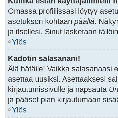
Kuinka estän käyttäjänimeni n
Omassa profiilissasi löytyy aset
asetuksen kohtaan
päällä
. Näkym
ja itsellesi. Sinut lasketaan tällö
Ylös
Kadotin salasanani!
Älä hätäile! Vaikka salasanaasi 
asettaa uusiksi. Asettaaksesi s
kirjautumissivulle ja napsauta
Un
ja pääset pian kirjautumaan sisä
Ylös