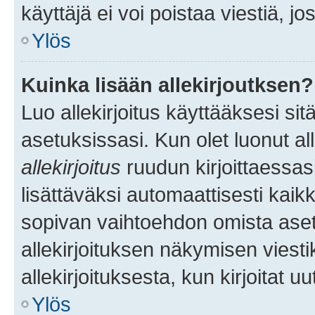
käyttäjä ei voi poistaa viestiä, jo
Ylös
Kuinka lisään allekirjoutksen?
Luo allekirjoitus käyttääksesi si
asetuksissasi. Kun olet luonut all
allekirjoitus
ruudun kirjoittaessasi
lisättäväksi automaattisesti kaikki
sopivan vaihtoehdon omista asetu
allekirjoituksen näkymisen viesti
allekirjoituksesta, kun kirjoitat uu
Ylös