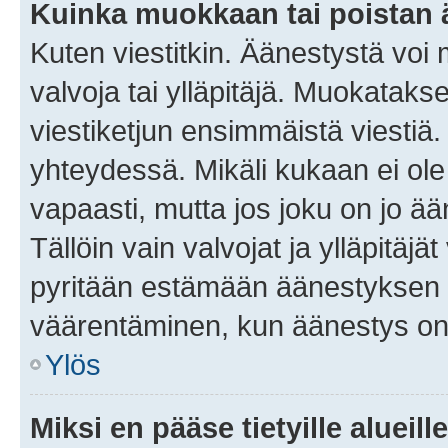
Kuinka muokkaan tai poistan
Kuten viestitkin. Äänestystä voi
valvoja tai ylläpitäjä. Muokatak
viestiketjun ensimmäistä viestiä
yhteydessä. Mikäli kukaan ei ol
vapaasti, mutta jos joku on jo ä
Tällöin vain valvojat ja ylläpitäjä
pyritään estämään äänestyksen 
väärentäminen, kun äänestys on
Ylös
Miksi en pääse tietyille alueill