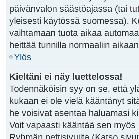
päivänvalon säästöajassa (tai tu
yleisesti käytössä suomessa). Ke
vaihtamaan tuota aikaa automaatti
heittää tunnilla normaaliin aikaan
Ylös
Kieltäni ei näy luettelossa!
Todennäköisin syy on se, että yläp
kukaan ei ole vielä kääntänyt sitä 
he voisivat asentaa haluamasi ki
Voit vapaasti kääntää sen myös i
Ryhmän nettisivuilta (Katso sivun