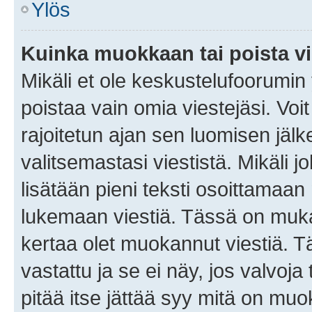
Ylös
Kuinka muokkaan tai poista vi
Mikäli et ole keskustelufoorumin y
poistaa vain omia viestejäsi. Voi
rajoitetun ajan sen luomisen jäl
valitsemastasi viestistä. Mikäli jo
lisätään pieni teksti osoittama
lukemaan viestiä. Tässä on mu
kertaa olet muokannut viestiä. Tä
vastattu ja se ei näy, jos valvoja
pitää itse jättää syy mitä on muo