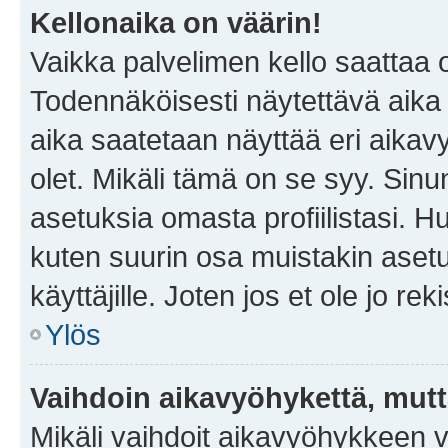
Kellonaika on väärin!
Vaikka palvelimen kello saattaa 
Todennäköisesti näytettävä aika
aika saatetaan näyttää eri aika
olet. Mikäli tämä on se syy. Si
asetuksia omasta profiilistasi. 
kuten suurin osa muistakin asetuks
käyttäjille. Joten jos et ole jo rek
Ylös
Vaihdoin aikavyöhykettä, mutta 
Mikäli vaihdoit aikavyöhykkeen 