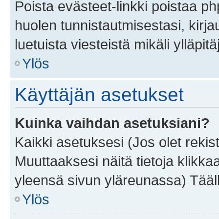
Poista evästeet-linkki poistaa p
huolen tunnistautmisestasi, kirja
luetuista viesteistä mikäli ylläpitä
Ylös
Käyttäjän asetukset
Kuinka vaihdan asetuksiani?
Kaikki asetuksesi (Jos olet rekist
Muuttaaksesi näitä tietoja klikka
yleensä sivun yläreunassa) Tääll
Ylös