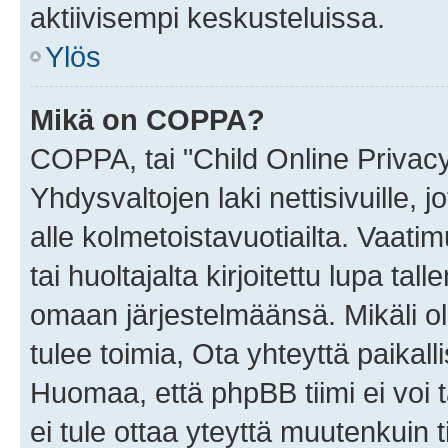
aktiivisempi keskusteluissa.
Ylös
Mikä on COPPA?
COPPA, tai "Child Online Privac
Yhdysvaltojen laki nettisivuille, 
alle kolmetoistavuotiailta. Vaa
tai huoltajalta kirjoitettu lupa ta
omaan järjestelmäänsä. Mikäli 
tulee toimia, Ota yhteyttä paika
Huomaa, että phpBB tiimi ei voi t
ei tule ottaa yteyttä muutenkuin t