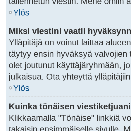
tallennetun viestin. Mene omiin a
Ylös
Miksi viestini vaatii hyväksyn
Ylläpitäjä on voinut laittaa alueen
täytyy ensin hyväksyä valvojien 
olet joutunut käyttäjäryhmään, jo
julkaisua. Ota yhteyttä ylläpitäjii
Ylös
Kuinka tönäisen viestiketjuan
Klikkaamalla "Tönäise" linkkiä voi
takaisin ensimmäiselle sivulle. M