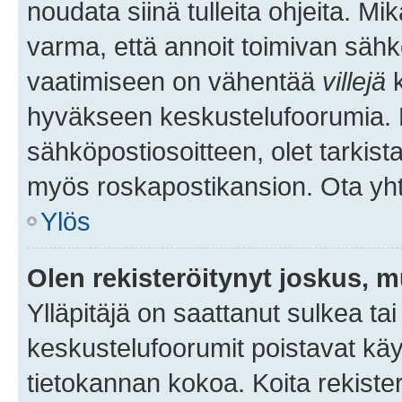
noudata siinä tulleita ohjeita. Mi
varma, että annoit toimivan sähk
vaatimiseen on vähentää
villejä
k
hyväkseen keskustelufoorumia. Mi
sähköpostiosoitteen, olet tarkista
myös roskapostikansion. Ota yhte
Ylös
Olen rekisteröitynyt joskus, 
Ylläpitäjä on saattanut sulkea ta
keskustelufoorumit poistavat k
tietokannan kokoa. Koita rekister