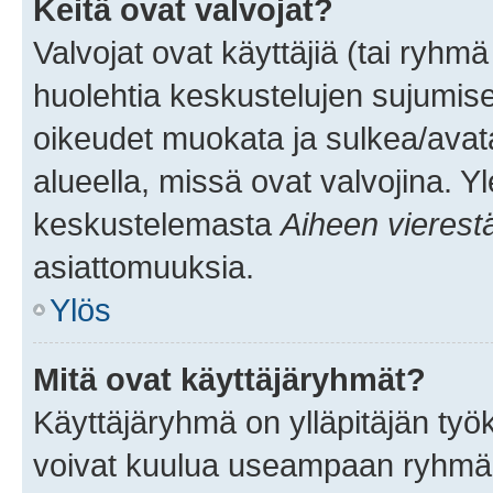
Keitä ovat valvojat?
Valvojat ovat käyttäjiä (tai ryhmä
huolehtia keskustelujen sujumise
oikeudet muokata ja sulkea/avata, 
alueella, missä ovat valvojina. Y
keskustelemasta
Aiheen vierest
asiattomuuksia.
Ylös
Mitä ovat käyttäjäryhmät?
Käyttäjäryhmä on ylläpitäjän työka
voivat kuulua useampaan ryhmään