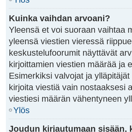
Kuinka vaihdan arvoani?
Yleensä et voi suoraan vaihtaa 
yleensä viestien vieressä riippu
keskustelufoorumit näyttävät ar
kirjoittamien viestien määrää ja er
Esimerkiksi valvojat ja ylläpitäjä
kirjoita viestiä vain nostaakses
viestiesi määrän vähentyneen yl
Ylös
Joudun kirjautumaan sisään, k