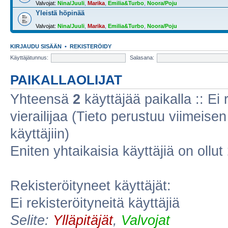
Valvojat:
Nina/Juuli
,
Marika
,
Emilia&Turbo
,
Noora/Poju
Yleistä höpinää
Valvojat:
Nina/Juuli
,
Marika
,
Emilia&Turbo
,
Noora/Poju
KIRJAUDU SISÄÄN
•
REKISTERÖIDY
Käyttäjätunnus:
Salasana:
PAIKALLAOLIJAT
Yhteensä
2
käyttäjää paikalla :: Ei r
vierailijaa (Tieto perustuu viimeisen 
käyttäjiin)
Eniten yhtaikaisia käyttäjiä on ollut
Rekisteröityneet käyttäjät:
Ei rekisteröityneitä käyttäjiä
Selite:
Ylläpitäjät
,
Valvojat