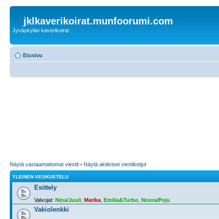
jklkaverikoirat.munfoorumi.com
Jyväskylän kaverikoirat
Etusivu
Näytä vastaamattomat viestit
•
Näytä aktiiviset viestiketjut
YLEINEN KESKUSTELU
Esittely
Valvojat:
Nina/Juuli
,
Marika
,
Emilia&Turbo
,
Noora/Poju
Vakiolenkki