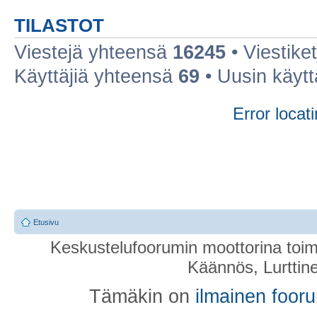
TILASTOT
Viestejä yhteensä
16245
• Viestike
Käyttäjiä yhteensä
69
• Uusin käyt
Error locati
Etusivu
Keskustelufoorumin moottorina toim
Käännös, Lurttin
Tämäkin on
ilmainen foor