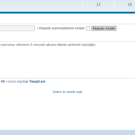
12
18
|
Kirjaudu automaattisesti sisään.
eto perustuu viimeisen 5 minuutin aikana olleisiin aktiivisiin käyttäjiin)
ä
69
• Uusin käyttäjä
Tanja/Lexi
Switch to mobile style