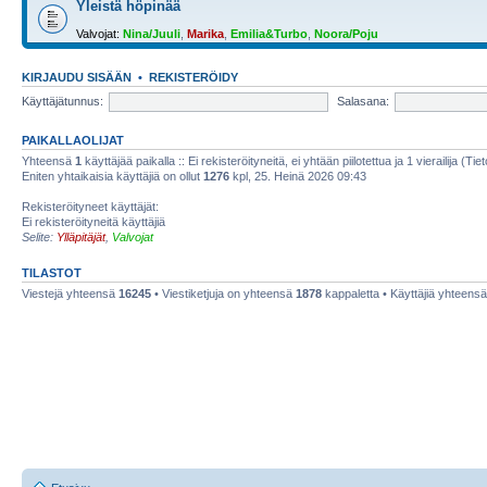
Yleistä höpinää
Valvojat:
Nina/Juuli
,
Marika
,
Emilia&Turbo
,
Noora/Poju
KIRJAUDU SISÄÄN
•
REKISTERÖIDY
Käyttäjätunnus:
Salasana:
PAIKALLAOLIJAT
Yhteensä
1
käyttäjää paikalla :: Ei rekisteröityneitä, ei yhtään piilotettua ja 1 vierailija (Ti
Eniten yhtaikaisia käyttäjiä on ollut
1276
kpl, 25. Heinä 2026 09:43
Rekisteröityneet käyttäjät:
Ei rekisteröityneitä käyttäjiä
Selite:
Ylläpitäjät
,
Valvojat
TILASTOT
Viestejä yhteensä
16245
• Viestiketjuja on yhteensä
1878
kappaletta • Käyttäjiä yhteens