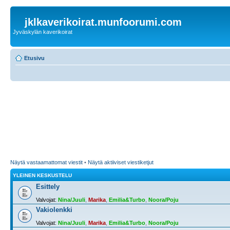
jklkaverikoirat.munfoorumi.com
Jyväskylän kaverikoirat
Etusivu
Näytä vastaamattomat viestit
•
Näytä aktiiviset viestiketjut
YLEINEN KESKUSTELU
Esittely
Valvojat:
Nina/Juuli
,
Marika
,
Emilia&Turbo
,
Noora/Poju
Vakiolenkki
Valvojat:
Nina/Juuli
,
Marika
,
Emilia&Turbo
,
Noora/Poju