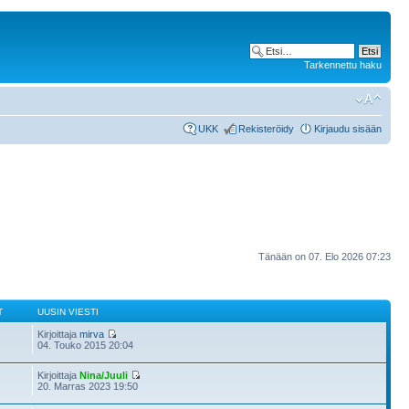
Tarkennettu haku
UKK
Rekisteröidy
Kirjaudu sisään
Tänään on 07. Elo 2026 07:23
T
UUSIN VIESTI
Kirjoittaja
mirva
04. Touko 2015 20:04
Kirjoittaja
Nina/Juuli
20. Marras 2023 19:50