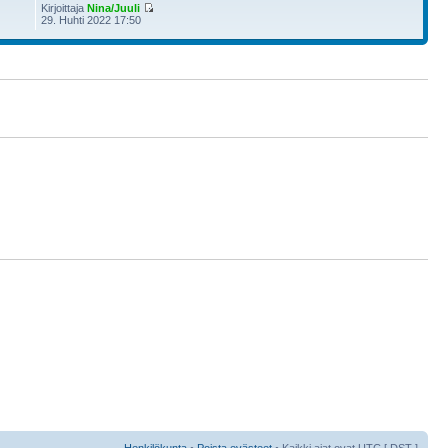
Kirjoittaja
Nina/Juuli
29. Huhti 2022 17:50
Henkilökunta
•
Poista evästeet
• Kaikki ajat ovat UTC [
DST
]