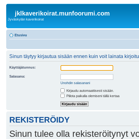
jklkaverikoirat.munfoorumi.com
Jyväskylän kaverikoirat
Etusivu
Sinun täytyy kirjautua sisään ennen kuin voit lainata kirjoitu
Käyttäjätunnus:
Salasana:
Unohdin salasanani
Kirjaudu automaattisesti sisään.
Piilota paikalla olemiseni tällä kertaa
REKISTERÖIDY
Sinun tulee olla rekisteröitynyt v