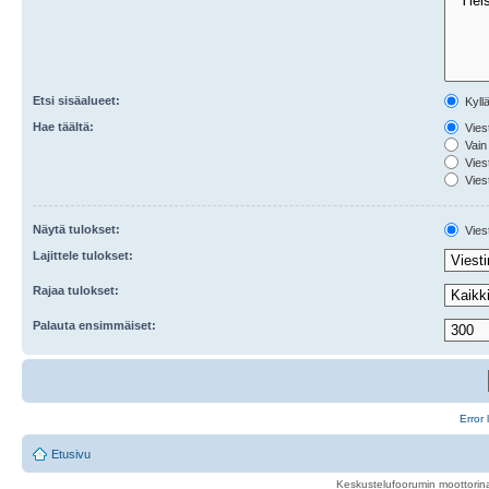
Etsi sisäalueet:
Kyll
Hae täältä:
Viest
Vain 
Viest
Viest
Näytä tulokset:
Viest
Lajittele tulokset:
Rajaa tulokset:
Palauta ensimmäiset:
Error 
Etusivu
Keskustelufoorumin moottorina