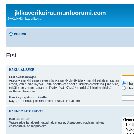
jklkaverikoirat.munfoorumi.com
Jyväskylän kaverikoirat
Etusivu
Etsi
HAKULAUSEKE
Etsi avainsanoja:
Aseta
+
merkki sanan eteen, jonka on löydyttävä ja
-
merkki sellaisen sanan
Hae k
eteen, jota ei saa löytyä. Laita haettavat sanat sulkuihin erotettuna
|
-merkillä,
mikäli vain yhden sanan on löydyttävä. Käytä *-merkkiä jokerimerkkinä
Hae k
osittaisiin hakuihin
Hae käyttäjätunnuksella:
Käytä *-merkkiä jokerimerkkinä osittaisiin hakuihin
HAUN VAIHTOEHDOT
Hae alueittain:
Valitse alue tai alueet, josta haluat etsiä. Sisäalueet voidaan hakea
valitsemalla se alapuolelta.