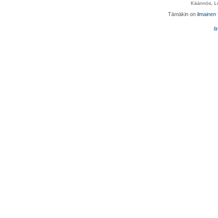
Käännös, Lu
Tämäkin on
ilmainen
Il