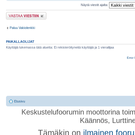
Näytä viestit ajalta:
Lähetä vastaus
Paluu Vakiolenkki
PAIKALLAOLIJAT
Käyttäjiä lukemassa tätä aluetta: Ei rekisteröityneitä käyttäjiä ja 1 vierailijaa
Error 
Etusivu
Keskustelufoorumin moottorina toim
Käännös, Lurttin
Tämäkin on
ilmainen foor