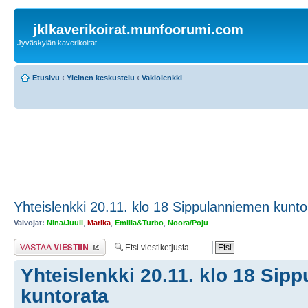
jklkaverikoirat.munfoorumi.com
Jyväskylän kaverikoirat
Etusivu
‹
Yleinen keskustelu
‹
Vakiolenkki
Yhteislenkki 20.11. klo 18 Sippulanniemen kunto
Valvojat:
Nina/Juuli
,
Marika
,
Emilia&Turbo
,
Noora/Poju
Lähetä vastaus
Yhteislenkki 20.11. klo 18 Sip
kuntorata